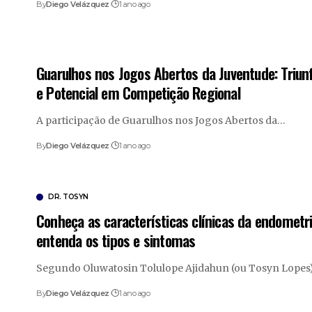
By
Diego Velázquez
1 ano ago
Guarulhos nos Jogos Abertos da Juventude: Triun
e Potencial em Competição Regional
A participação de Guarulhos nos Jogos Abertos da…
By
Diego Velázquez
1 ano ago
DR. TOSYN
Conheça as características clínicas da endometri
entenda os tipos e sintomas
Segundo Oluwatosin Tolulope Ajidahun (ou Tosyn Lopes)
By
Diego Velázquez
1 ano ago