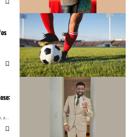
fos
ose:
, a…