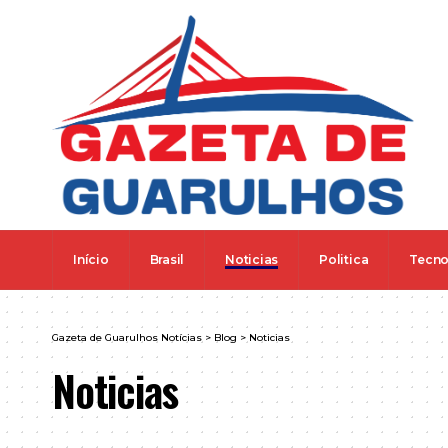
Início
Brasil
Noticias
Politica
Tecno
Gazeta de Guarulhos Notícias
>
Blog
>
Noticias
Noticias