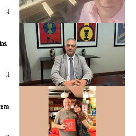
ias
reza