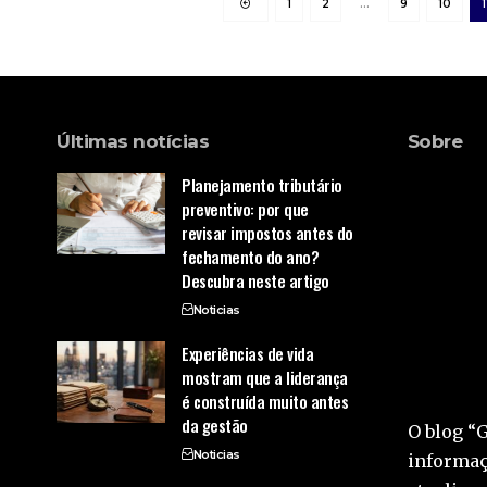
1
2
…
9
10
1
Últimas notícias
Sobre
Planejamento tributário
preventivo: por que
revisar impostos antes do
fechamento do ano?
Descubra neste artigo
Noticias
Experiências de vida
mostram que a liderança
é construída muito antes
da gestão
O blog “
Noticias
informaç