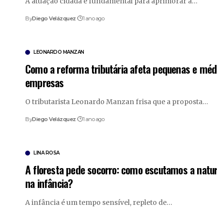
A atuação cidadã é fundamental para aprimorar a…
By
Diego Velázquez
1 ano ago
LEONARDO MANZAN
Como a reforma tributária afeta pequenas e méd
empresas
O tributarista Leonardo Manzan frisa que a proposta…
By
Diego Velázquez
1 ano ago
LINA ROSA
A floresta pede socorro: como escutamos a natu
na infância?
A infância é um tempo sensível, repleto de…