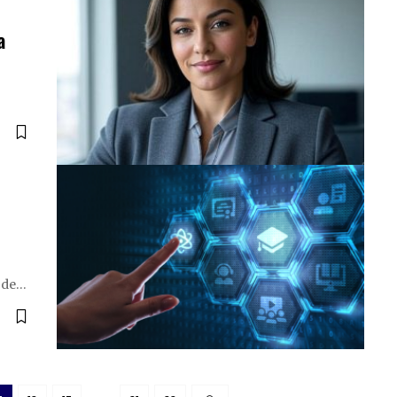
a
 de…