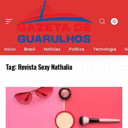
Início
Brasil
Noticias
Politica
Tecnologia
S
Tag:
Revista Sexy Nathalia