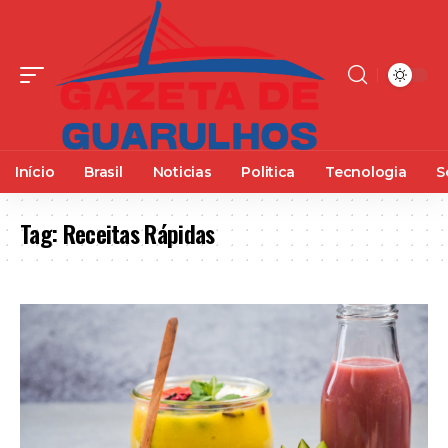
Início
Brasil
Noticias
Politica
Tecnologia
S
Tag:
Receitas Rápidas