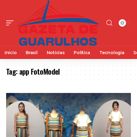
Início
Brasil
Noticias
Politica
Tecnologia
S
Tag:
app FotoModel