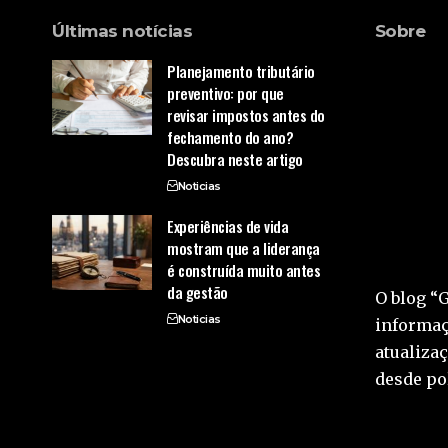
Últimas notícias
Sobre
Planejamento tributário
preventivo: por que
revisar impostos antes do
fechamento do ano?
Descubra neste artigo
Noticias
Experiências de vida
mostram que a liderança
é construída muito antes
da gestão
O blog “
Noticias
informaç
atualiza
desde pol