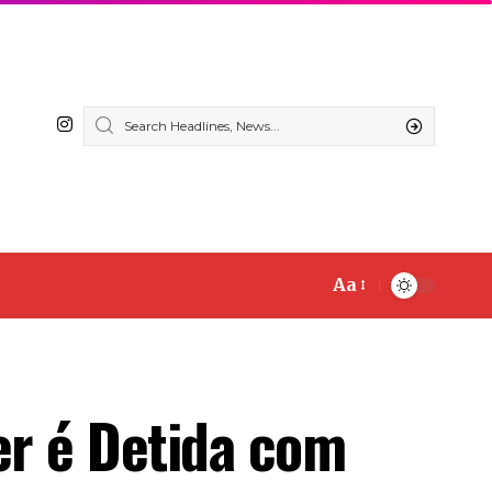
Aa
er é Detida com